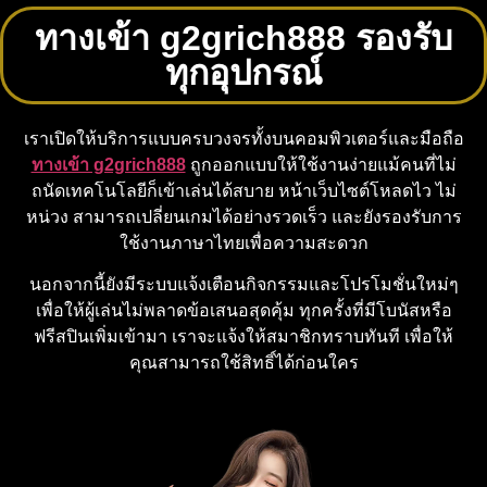
ทางเข้า g2grich888 รองรับ
ทุกอุปกรณ์
เราเปิดให้บริการแบบครบวงจรทั้งบนคอมพิวเตอร์และมือถือ
ทางเข้า g2grich888
ถูกออกแบบให้ใช้งานง่ายแม้คนที่ไม่
ถนัดเทคโนโลยีก็เข้าเล่นได้สบาย หน้าเว็บไซต์โหลดไว ไม่
หน่วง สามารถเปลี่ยนเกมได้อย่างรวดเร็ว และยังรองรับการ
ใช้งานภาษาไทยเพื่อความสะดวก
นอกจากนี้ยังมีระบบแจ้งเตือนกิจกรรมและโปรโมชั่นใหม่ๆ
เพื่อให้ผู้เล่นไม่พลาดข้อเสนอสุดคุ้ม ทุกครั้งที่มีโบนัสหรือ
ฟรีสปินเพิ่มเข้ามา เราจะแจ้งให้สมาชิกทราบทันที เพื่อให้
คุณสามารถใช้สิทธิ์ได้ก่อนใคร