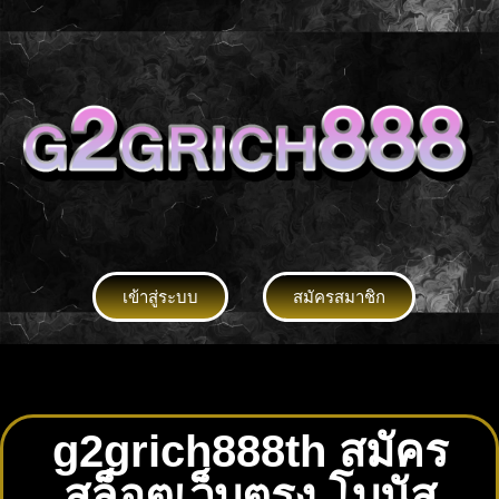
เข้าสู่ระบบ
สมัครสมาชิก
g2grich888th สมัคร
สล็อตเว็บตรง โบนัส