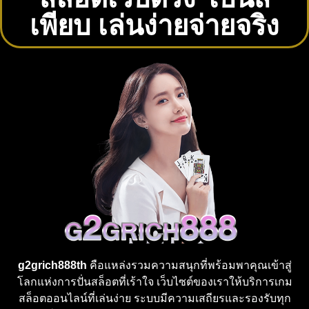
เพียบ เล่นง่ายจ่ายจริง
g2grich888th
คือแหล่งรวมความสนุกที่พร้อมพาคุณเข้าสู่
โลกแห่งการปั่นสล็อตที่เร้าใจ เว็บไซต์ของเราให้บริการเกม
สล็อตออนไลน์ที่เล่นง่าย ระบบมีความเสถียรและรองรับทุก