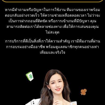
หากมีคำถามหรือปัญหาในการใช้งาน ทีมงานของเราพร้อม
ตอบกลับอย่างรวดเร็ว ให้ความช่วยเหลือตลอดเวลา ไม่ว่าจะ
เป็นการฝากถอนที่ติดขัด หรือการเข้าเกมที่มีปัญหา คุณ
สามารถติดต่อเราได้หลายช่องทาง เพื่อให้การเล่นของคุณ
ไม่สะดุด
การบริการที่ดีเป็นสิ่งที่เราให้ความสำคัญ เรามีทีมงานที่ผ่าน
การอบรมอย่างมืออาชีพ พร้อมดูแลสมาชิกทุกคนอย่างเท่า
เทียมและจริงใจ